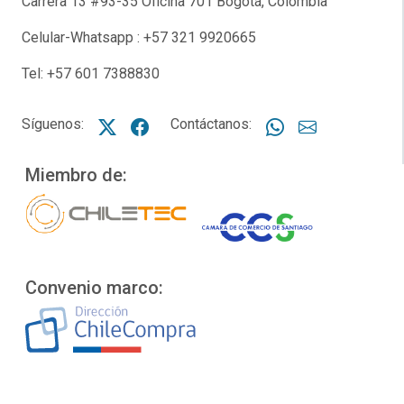
Carrera 13 #93-35 Oficina 701 Bogotá, Colombia
Celular-Whatsapp : +57 321 9920665
Tel: +57 601 7388830
Síguenos:
X NTG
Facebook NTG
Contáctanos:
Whatsapp
Correo NT
Miembro de:
Convenio marco: