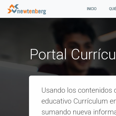
INICIO
QUI
Portal Curríc
Usando los contenidos d
educativo Currículum en
sumando nueva inform