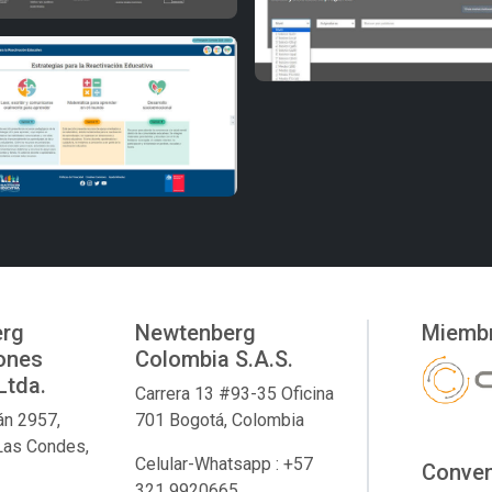
rg
Newtenberg
Miembr
ones
Colombia S.A.S.
Ltda.
Carrera 13 #93-35 Oficina
án 2957,
701 Bogotá, Colombia
Las Condes,
Celular-Whatsapp : +57
Conven
321 9920665