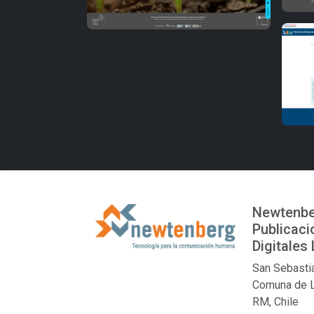
Newtenbe
Publicaci
Digitales 
San Sebasti
Comuna de 
RM, Chile