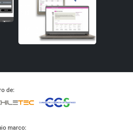
o de:
io marco: