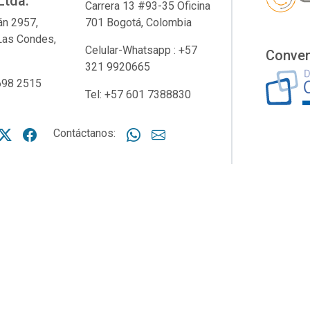
Ltda.
Carrera 13 #93-35 Oficina
án 2957,
701 Bogotá, Colombia
Las Condes,
Celular-Whatsapp : +57
Conven
321 9920665
2698 2515
Tel: +57 601 7388830
X NTG
Facebook NTG
Contáctanos:
Whatsapp
Correo NTG