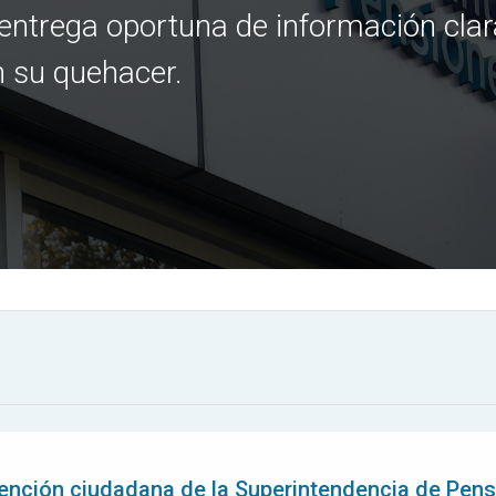
 entrega oportuna de información clar
n su quehacer.
tención ciudadana de la Superintendencia de Pen