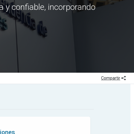
a y confiable, incorporando
Icon
Compartir
siones